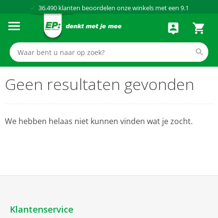
36.490
klanten beoordelen onze winkels met een
9.1
Al meer dan
50 jaar
dé elektronicaspecialist
75 winkels
door heel Nederland
Achteraf betalen via Klarna
Geen resultaten gevonden
We hebben helaas niet kunnen vinden wat je zocht.
Klantenservice