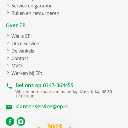
Service en garantie
Smart TV
SmartTV
Ruilen en retourneren
Hbb TV Ready
Over EP:
Teletekst
Wie is EP:
Smart-platform
Titan OS
Onze service
De winkels
Compatible met
Contact
MVO
Amazon Alexa
Werken bij EP:
Draadloze verbindingen
Bel ons op
0347-364455
Wij zijn bereikbaar van maandag t/m vrijdag 08.30 -
WLAN
17.00 uur
klantenservice@ep.nl
Bluetooth
WiFi 5