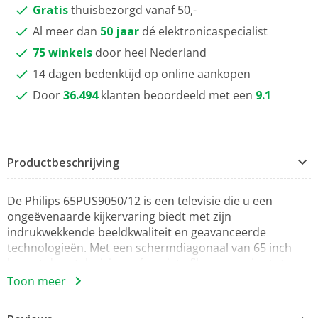
Gratis
thuisbezorgd vanaf 50,-
Al meer dan
50 jaar
dé elektronicaspecialist
75 winkels
door heel Nederland
14 dagen bedenktijd op online aankopen
Door
36.494
klanten beoordeeld met een
9.1
Productbeschrijving
De Philips 65PUS9050/12 is een televisie die u een
ongeëvenaarde kijkervaring biedt met zijn
indrukwekkende beeldkwaliteit en geavanceerde
technologieën. Met een schermdiagonaal van 65 inch
brengt deze televisie uw favoriete films en series tot
leven met levendige kleuren en scherpe details. Dankzij
Toon meer
de 4K Ultra HD-resolutie geniet u van een haarscherp
beeld, waardoor elke kijkervaring ongeëvenaard is.