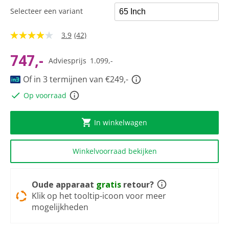
Selecteer een variant
3.9
(42)
3.9
van
5
747,-
Adviesprijs
1.099,-
sterren,
gemiddelde
Of in 3 termijnen van €249,-
scorewaarde.
Read
Op voorraad
42
Reviews.
Dezelfde
paginalink.
In winkelwagen
Winkelvoorraad bekijken
Oude apparaat
gratis
retour?
Klik op het tooltip-icoon voor meer
mogelijkheden