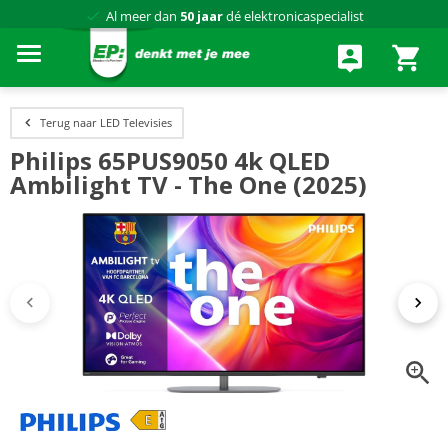
Al meer dan
50 jaar
dé elektronicaspecialist
75 winkels
door heel Nederland
Achteraf betalen via Klarna
Terug naar LED Televisies
Philips 65PUS9050 4k QLED
Ambilight TV - The One (2025)