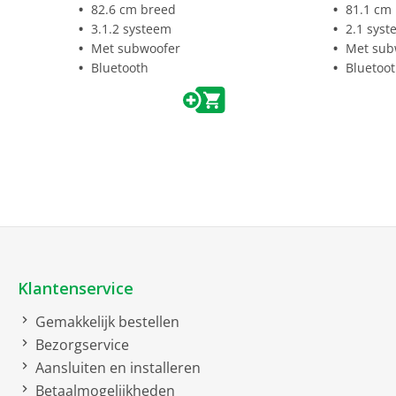
82.6 cm breed
81.1 cm
Ambilight-Version
Ambilight
3.1.2 systeem
2.1 sys
Met subwoofer
Met sub
Dolby Vision
Bluetooth
Bluetoo
QLED-Technologie
High Dynamic Range (HDR
10+)
Hybrid Log Gamma (HLG)
Bruto afmetingen inclusief verpakking
bruto breedte
17 cm
bruto hoogte
104 cm
Klantenservice
bruto diepte
160 cm
Gemakkelijk bestellen
bruto gewicht
32 kg
Bezorgservice
Aansluiten en installeren
Comfort
Betaalmogelijkheden