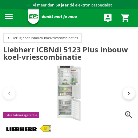
Al meer dan
50 jaar
dé elektronicaspecialist
75 winkels
door heel Nederland
Achteraf betalen via Klarna
Terug naar Inbouw koelvriescombinaties
Liebherr ICBNdi 5123 Plus inbouw
koel-vriescombinatie
Extra fabrieksgarantie