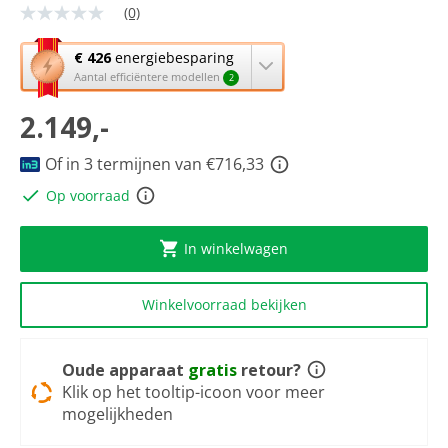
(0)
Geen
scorewaarde
Dezelfde
Met
€ 426
energiebesparing
paginalink.
deze
Aantal efficiëntere modellen
2
knop
2.149,-
opent
Youreko’s
tool
Of in 3 termijnen van €716,33
voor
Op voorraad
energiebesparing.
In winkelwagen
Winkelvoorraad bekijken
Oude apparaat
gratis
retour?
Klik op het tooltip-icoon voor meer
mogelijkheden