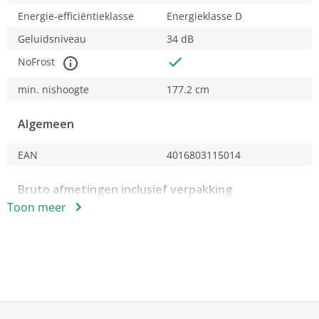
Energie-efficiëntieklasse
Energieklasse D
Geluidsniveau
34 dB
NoFrost
min. nishoogte
177.2 cm
Algemeen
EAN
4016803115014
Bruto afmetingen inclusief verpakking
Toon meer
bruto gewicht
67.2 kg
bruto breedte
57.2 cm
bruto hoogte
182.9 cm
bruto diepte
62.2 cm