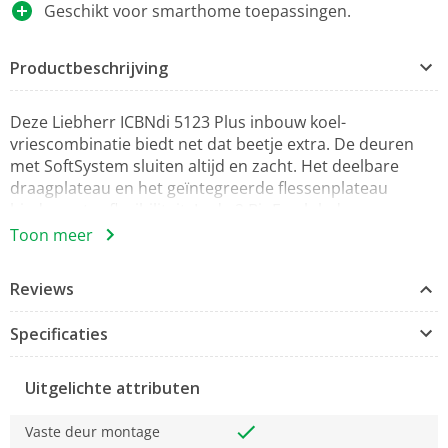
Geschikt voor smarthome toepassingen.
Productbeschrijving
Deze Liebherr ICBNdi 5123 Plus inbouw koel-
vriescombinatie biedt net dat beetje extra. De deuren
met SoftSystem sluiten altijd en zacht. Het deelbare
draagplateau en het geïntegreerde flessenplateau
bieden extra flexibiliteit. In de 2 BioFresh laden op
telescooprails bewaart u groenten en fruit tot 3x langer
Toon meer
dan in een normale groentelade. Het FreshAir filter zorgt
voor een fris interieur en het NoFrost vriesdeel hoeft
Reviews
nooit te worden ontdooid en biedt plaats aan grote
verpakkingen. Geschikt voor smarthome toepassingen.
Specificaties
Uitgelichte attributen
Vaste deur montage