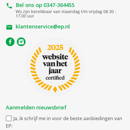
Bel ons op
0347-364455
EU21 EU-label koelapparatuur 2019/2016
Wij zijn bereikbaar van maandag t/m vrijdag 08.30 -
17.00 uur
Energie-efficiëntieklasse
Energieklasse D
klantenservice@ep.nl
Energieverbruik
207 kWh/jaar
Totale inhoud vriesvakken
70 liter
Geluidsniveau
34 dB
Geluidsniveauklasse
B
Totale inhoud
174 liter
koelgedeelte(s
Gezamenlijke netto inhoud
Gezamenlijke inhoud
244l
Aanmelden nieuwsbrief
koelen en vriezen
Ja, ik schrijf me in voor de beste aanbiedingen van
Go Green criteria
EP: