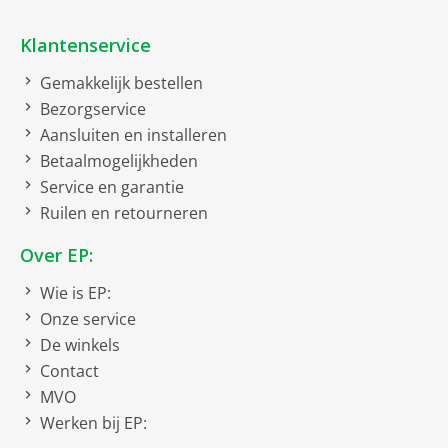
Comfort
Klantenservice
Digitale
temperatuurweergave
Gemakkelijk bestellen
Display
Bezorgservice
Aansluiten en installeren
Touch-functie
Betaalmogelijkheden
Service en garantie
Constructie
Ruilen en retourneren
Vaste deur montage
Over EP:
Vriesgedeelte onder
Wie is EP:
Onze service
Draairichting deur
De winkels
Contact
Verwisselbare
MVO
deurophanging
Werken bij EP:
Draairichting deur rechts