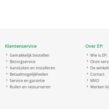
Schouwkap
EU-Richtlijnen huishoude
Energieverbruik
Ventilator efficiëntieklasse 
schaal van A tot G
Klantenservice
Over EP:
Verlichtingefficiëntieklasse 
schaal van A tot G
Gemakkelijk bestellen
Wie is EP:
Bezorgservice
Onze serv
Vetfilteringsefficiëntieklasse
schaal van A tot G
Aansluiten en installeren
De winkel
Betaalmogelijkheden
Contact
Geluidsniveau
Service en garantie
MVO
Energie-efficiëntieklasse A++
Ruilen en retourneren
Werken bij
Go Green criteria
Land van herkomst