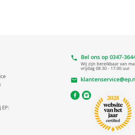
lijke afzuigkappen 65/2014
67 kWh/jaar
op een
Ventilator efficiëntieklasse B
Bel ons op
0347-364
op een
Verlichtingsefficiëntieklasse A
Wij zijn bereikbaar van m
vrijdag 08.30 - 17.00 uur
ice
 op een
Vetfilteringsefficiëntieklasse C
klantenservice@ep.n
s
67 dB
+ - D
Energieklasse B
 EP:
Made in Germany