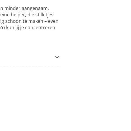
zijn minder aangenaam.
ine helper, die stilletjes
udig schoon te maken – even
Zo kun jij je concentreren