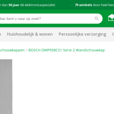
r dan
50 jaar
dé elektronicaspecialist
75 winkels
door heel Ne
w
Huishoudelijk & wonen
Persoonlijke verzorging
Schouwkappen
BOSCH DWP95BC51 Serie 2 Wandschouwkap