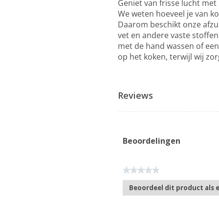
Geniet van frisse lucht met 
We weten hoeveel je van ko
Daarom beschikt onze afzuigk
vet en andere vaste stoffen
met de hand wassen of een r
op het koken, terwijl wij zo
Reviews
Beoordelingen
★★★★★
Geen
Beoordeel dit product als 
scorewaarde
.
Met
deze