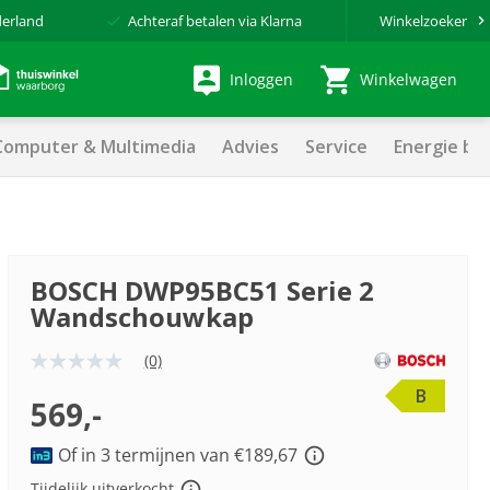
derland
Achteraf betalen via Klarna
Winkelzoeker
Inloggen
Winkelwagen
Computer & Multimedia
Advies
Service
Energie be
BOSCH DWP95BC51 Serie 2
Wandschouwkap
(0)
Geen
scorewaarde
B
Dezelfde
569,-
paginalink.
Of in 3 termijnen van €189,67
Tijdelijk uitverkocht