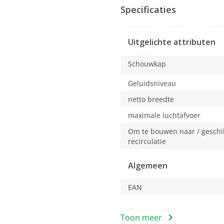
actie
Specificaties
opent
u
een
Uitgelichte attributen
modaal
dialoogvenster.
Schouwkap
Geluidsniveau
netto breedte
maximale luchtafvoer
Om te bouwen naar / geschik
recirculatie
Algemeen
EAN
Constructie
Toon meer