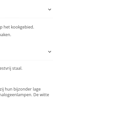
op het kookgebied.
maken.
tvrij staal.
j hun bijzonder lage
e halogeenlampen. De witte