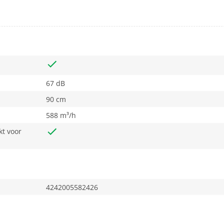
67 dB
90 cm
588 m³/h
t voor
4242005582426