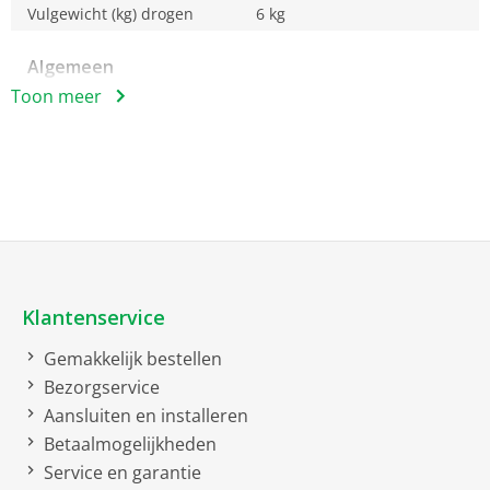
Vulgewicht (kg) drogen
6 kg
Algemeen
Toon meer
EAN
8690842767258
Comfort
Display
EU21 EU-label huishoudelijke wasdroogcominaties
2019/2014
Klantenservice
Geluidsniveau
76 dB
Gemakkelijk bestellen
Geluidsniveauklasse
B
Bezorgservice
Aansluiten en installeren
Centrifuge-efficiëntieklasse
B
Betaalmogelijkheden
Energie efficiëntieklasse
Energieklasse D
Service en garantie
(was/droog cyclus)