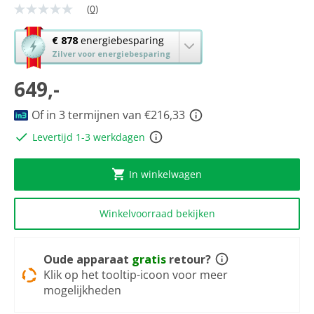
(0)
Geen
scorewaarde
Dezelfde
Met
€ 878
energiebesparing
paginalink.
deze
Zilver voor energiebesparing
knop
649,-
opent
Youreko’s
tool
Of in 3 termijnen van €216,33
voor
Levertijd 1-3 werkdagen
energiebesparing.
In winkelwagen
Winkelvoorraad bekijken
Oude apparaat
gratis
retour?
Klik op het tooltip-icoon voor meer
mogelijkheden