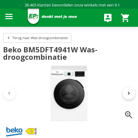
Al meer dan
50 jaar
dé elektronicaspecialist
75 winkels
door heel Nederland
Achteraf betalen via Klarna
Terug naar Was-droogcombinaties
Beko BM5DFT4941W Was-
droogcombinatie