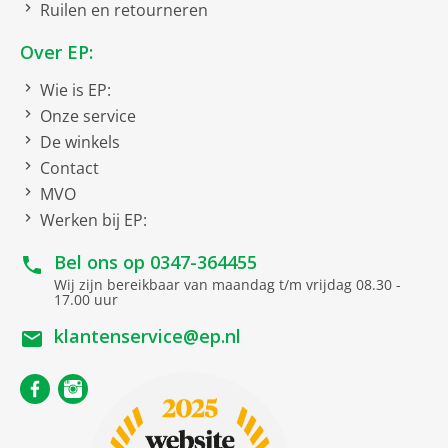
Ruilen en retourneren
Energie efficiëntieklasse
Energieklasse A
(wascyclus)
Over EP:
Energieverbruik
306 kWh
Wie is EP:
wassen/drogen per 100
cycli
Onze service
De winkels
Energieverbruik wassen per
49 kWh
100 cycli
Contact
MVO
Nominale capaciteit
6 kg
wassen/drogen
Werken bij EP:
Nominale capaciteit wassen
9 kg
Bel ons op
0347-364455
Waterverbruik
65 liter
Wij zijn bereikbaar van maandag t/m vrijdag 08.30 -
wassen/drogen
17.00 uur
Waterverbruik wassen
49 liter
klantenservice@ep.nl
Programmaduur
9
wassen/drogen (u:min)
(#)
45
Programmaduur wassen
3