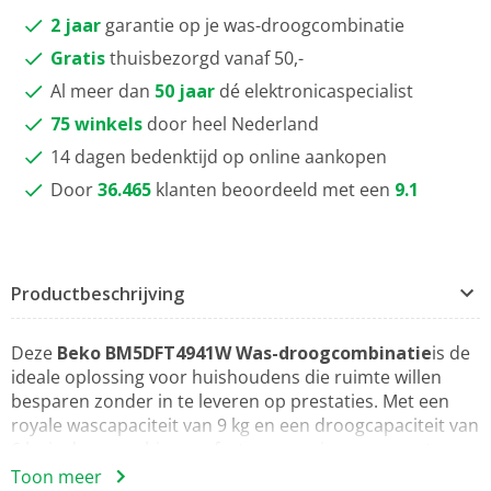
2 jaar
garantie op je was-droogcombinatie
Gratis
thuisbezorgd vanaf 50,-
Al meer dan
50 jaar
dé elektronicaspecialist
75 winkels
door heel Nederland
14 dagen bedenktijd op online aankopen
Door
36.465
klanten beoordeeld met een
9.1
Productbeschrijving
Deze
Beko BM5DFT4941W Was-droogcombinatie
is de
ideale oplossing voor huishoudens die ruimte willen
besparen zonder in te leveren op prestaties. Met een
royale wascapaciteit van 9 kg en een droogcapaciteit van
6 kg is deze machine perfect voor gezinnen en grotere
wasbeurten. Dankzij het maximale centrifugetoerental
Toon meer