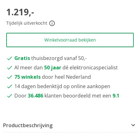
scorewaarde
Dezelfde
1.219,-
paginalink.
Tijdelijk uitverkocht
Winkelvoorraad bekijken
Gratis
thuisbezorgd vanaf 50,-
Al meer dan
50 jaar
dé elektronicaspecialist
75 winkels
door heel Nederland
14 dagen bedenktijd op online aankopen
Door
36.486
klanten beoordeeld met een
9.1
Productbeschrijving