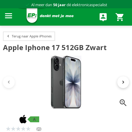
Al meer dan
50 jaar
dé elektronicaspecialist
75 winkels
door heel Nederland
Achteraf betalen via Klarna
Terug naar Apple iPhones
Apple Iphone 17 512GB Zwart
A
(0)
Geen