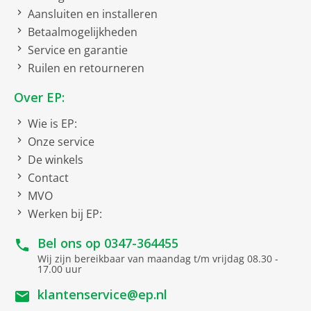
- Tijd‑snel opname (timelapse) en slowmotion
Touch Screen display
Aansluiten en installeren
- Videotelefonie ondersteund
Betaalmogelijkheden
Ontgrendeling via
Connectiviteit & Data
Service en garantie
gezichtsherkenning
- Wi‑Fi 7
Ruilen en retourneren
- Bluetooth 6.0
Camera
- NFC (contactloze interactie)
Over EP:
- HSDPA+, DC‑HSDPA, HSUPA+
Megapixels
48
- USB Type‑C aansluiting
Wie is EP:
Camera achterzijde
Onze service
Navigatie
De winkels
- Ondersteunt: GPS, Beidou, GLONASS, Galileo, QZSS,
Geo-Tagging
Contact
NavIC
Flitser
MVO
Bediening & Veiligheid
Werken bij EP:
- Touchscreen
Camera voorzijde
- Gezichtsherkenning (Face ID) voor toegang
Bel ons op
0347-364455
Megapixel
18
- Compatibel met hoortoestellen
Wij zijn bereikbaar van maandag t/m vrijdag 08.30 -
- Noodoproep‑functie
Tweede hoofdcamera
17.00 uur
Multimedia & Comfort
klantenservice@ep.nl
Megapixel
48
- Hexa‑core processor