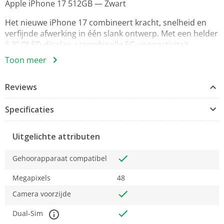
Apple iPhone 17 512GB — Zwart
Het nieuwe iPhone 17 combineert kracht, snelheid en
verfijnde afwerking in één slank ontwerp. Met een helder
6,3" OLED‑display, razendsnelle 5G‑connectiviteit,
geavanceerde camera's en iOS 26 levert deze
Toon meer
smartphone uitstekende prestaties voor foto’s, video’s,
werk en entertainment — en dat alles in een water‑ en
Reviews
stofdichte behuizing (IP68).
Belangrijkste kenmerken
Specificaties
- Type: Smartphone, Dual‑SIM (Nano‑SIM + eSIM)
- Netwerken: 5G, Quadband, LTE, UMTS
Uitgelichte attributen
- Behuizing: IP68 (stofdicht en beschermd tegen
onderdompeling)
Gehoorapparaat compatibel
- Opslag: ca. 512 GB intern
- Kleur: Zwart
Megapixels
48
- Besturingssysteem: iOS 26
Camera voorzijde
- Assistent: Apple Siri
- Oplaadopties: Draadloos opladen (inductie) + USB‑C
Dual-Sim