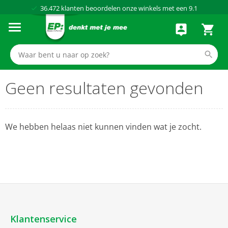
36.472
klanten beoordelen onze winkels met een
9.1
Al meer dan
50 jaar
dé elektronicaspecialist
75 winkels
door heel Nederland
Achteraf betalen via Klarna
Geen resultaten gevonden
We hebben helaas niet kunnen vinden wat je zocht.
Klantenservice