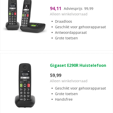
5
94,11
Adviesprijs
99,99
sterren.
Alleen winkelvoorraad
Draadloos
Geschikt voor gehoorapparaat
Antwoordapparaat
Grote toetsen
(1)
4.0
Gigaset E290R Huistelefoon
van
de
59,99
5
Alleen winkelvoorraad
sterren.
Geschikt voor gehoorapparaat
1
Grote toetsen
beoordeling
Handsfree