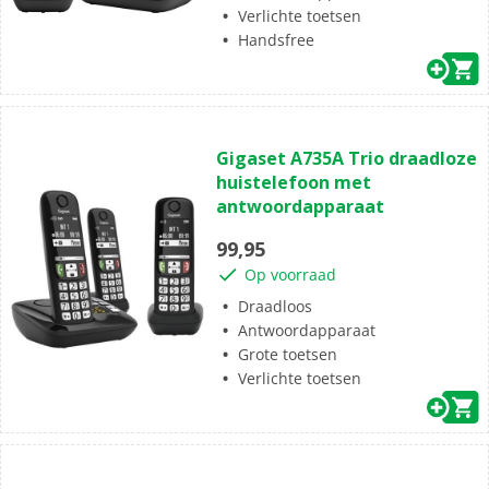
Verlichte toetsen
Handsfree
(0)
0.0
Gigaset A735A Trio draadloze
van
huistelefoon met
de
antwoordapparaat
5
sterren.
99,95
Op voorraad
Draadloos
Antwoordapparaat
Grote toetsen
Verlichte toetsen
(1)
5.0