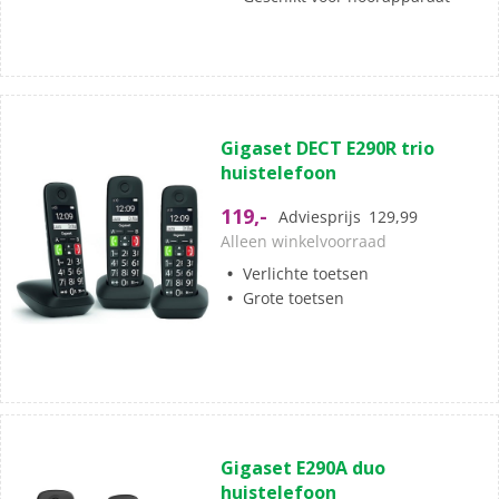
(0)
0.0
Gigaset DECT E290R trio
van
huistelefoon
de
5
119,-
Adviesprijs
129,99
sterren.
Alleen winkelvoorraad
Verlichte toetsen
Grote toetsen
(0)
0.0
Gigaset E290A duo
van
huistelefoon
de