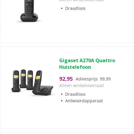
sterren.
Draadloos
(0)
0.0
Gigaset A270A Quattro
van
Huistelefoon
de
5
92,95
Adviesprijs
99,99
sterren.
Alleen winkelvoorraad
Draadloos
Antwoordapparaat