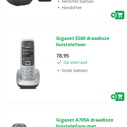
Verlichte toetsen
Handsfree
(0)
0.0
Gigaset E560 draadloze
van
huistelefoon
de
5
78,95
sterren.
Op voorraad
Grote toetsen
(0)
0.0
Gigaset A705A draadloze
van
huistelefoon met