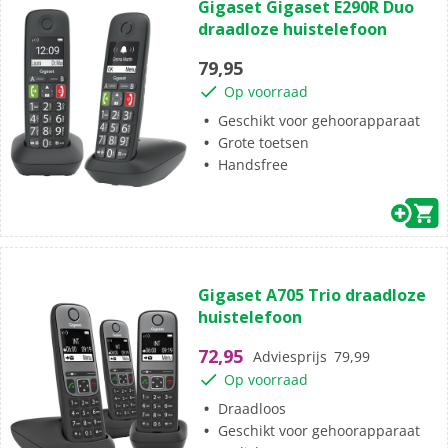
Gigaset Gigaset E290R Duo
van
draadloze huistelefoon
de
5
79,95
sterren.
Op voorraad
1
beoordeling
Geschikt voor gehoorapparaat
Grote toetsen
Handsfree
(1)
5.0
Gigaset A705 Trio draadloze
van
huistelefoon
de
5
72,95
Adviesprijs
79,99
sterren.
Op voorraad
1
beoordeling
Draadloos
Geschikt voor gehoorapparaat