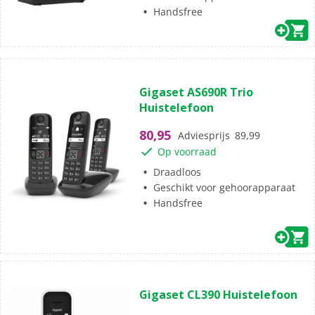
Handsfree
(0)
0.0
Gigaset AS690R Trio
van
Huistelefoon
de
5
80,95
Adviesprijs
89,99
sterren.
Op voorraad
Draadloos
Geschikt voor gehoorapparaat
Handsfree
(0)
0.0
Gigaset CL390 Huistelefoon
van
de