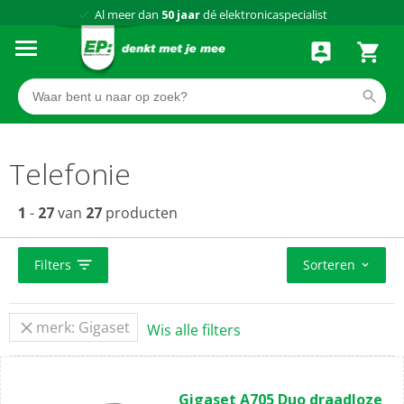
Al meer dan
50 jaar
dé elektronicaspecialist
75 winkels
door heel Nederland
Achteraf betalen via Klarna
Telefonie
1
-
27
van
27
producten
Filters
Sorteren
merk: Gigaset
Wis alle filters
(1)
3.0
Gigaset A705 Duo draadloze
van