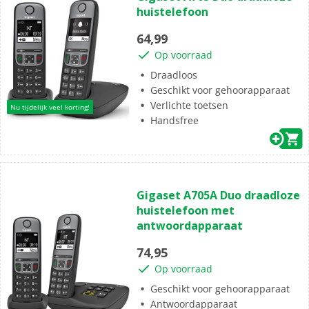
huistelefoon
de
5
64,99
sterren.
Op voorraad
1
beoordeling
Draadloos
Geschikt voor gehoorapparaat
Verlichte toetsen
Nu tijdelijk veel korting!
Handsfree
(1)
4.0
Gigaset A705A Duo draadloze
van
huistelefoon met
de
antwoordapparaat
5
sterren.
74,95
1
Op voorraad
beoordeling
Geschikt voor gehoorapparaat
Antwoordapparaat