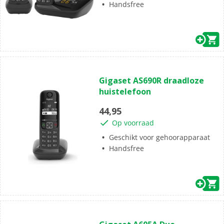
Handsfree
(0)
0.0
Gigaset AS690R draadloze
van
huistelefoon
de
5
44,95
sterren.
Op voorraad
Geschikt voor gehoorapparaat
Handsfree
(1)
5.0