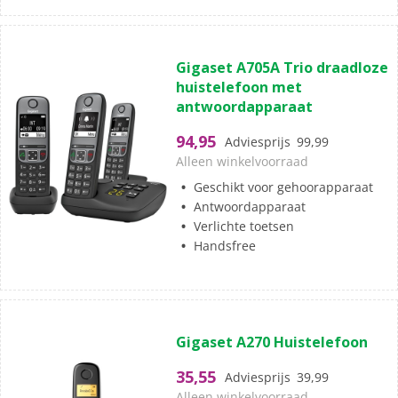
(0)
0.0
Gigaset A705A Trio draadloze
van
huistelefoon met
de
antwoordapparaat
5
sterren.
94,95
Adviesprijs
99,99
Alleen winkelvoorraad
Geschikt voor gehoorapparaat
Antwoordapparaat
Verlichte toetsen
Handsfree
(0)
0.0
Gigaset A270 Huistelefoon
van
de
35,55
Adviesprijs
39,99
5
Alleen winkelvoorraad