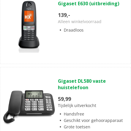
Gigaset E630 (uitbreiding)
van
de
139,-
5
Alleen winkelvoorraad
sterren.
Draadloos
(0)
0.0
Gigaset DL580 vaste
van
huistelefoon
de
5
59,99
sterren.
Tijdelijk uitverkocht
Handsfree
Geschikt voor gehoorapparaat
Grote toetsen