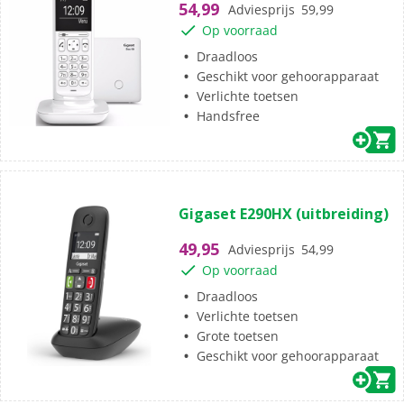
54,99
Adviesprijs
59,99
5
Op voorraad
sterren.
Draadloos
Geschikt voor gehoorapparaat
Verlichte toetsen
Handsfree
(0)
0.0
Gigaset E290HX (uitbreiding)
van
de
49,95
Adviesprijs
54,99
5
Op voorraad
sterren.
Draadloos
Verlichte toetsen
Grote toetsen
Geschikt voor gehoorapparaat