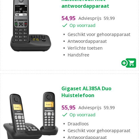
de
antwoordapparaat
5
sterren.
54,95
Adviesprijs
59,99
Op voorraad
Geschikt voor gehoorapparaat
Antwoordapparaat
Verlichte toetsen
Handsfree
(0)
0.0
Gigaset AL385A Duo
van
Huistelefoon
de
5
55,95
Adviesprijs
59,99
sterren.
Op voorraad
Draadloos
Geschikt voor gehoorapparaat
Antwoordapparaat