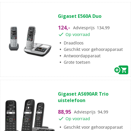
(1)
4.0
Gigaset E560A Duo
van
de
124,-
Adviesprijs
134,99
5
Op voorraad
sterren.
1
Draadloos
beoordeling
Geschikt voor gehoorapparaat
Antwoordapparaat
Grote toetsen
(0)
0.0
Gigaset AS690AR Trio
van
uistelefoon
de
5
88,95
Adviesprijs
94,99
sterren.
Op voorraad
Geschikt voor gehoorapparaat