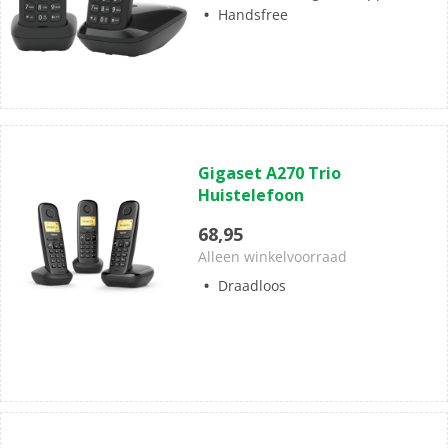
Handsfree
(0)
0.0
Gigaset A270 Trio
van
Huistelefoon
de
5
68,95
sterren.
Alleen winkelvoorraad
Draadloos
(0)
0.0