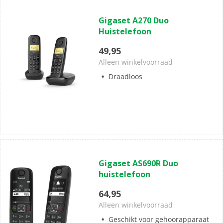
(0)
0.0
Gigaset A270 Duo
van
Huistelefoon
de
5
49,95
sterren.
Alleen winkelvoorraad
Draadloos
(0)
0.0
Gigaset AS690R Duo
van
huistelefoon
de
5
64,95
sterren.
Alleen winkelvoorraad
Geschikt voor gehoorapparaat