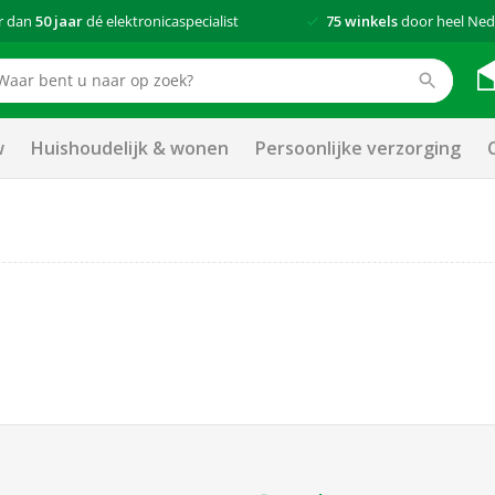
r dan
50 jaar
dé elektronicaspecialist
75 winkels
door heel Ned
w
Huishoudelijk & wonen
Persoonlijke verzorging