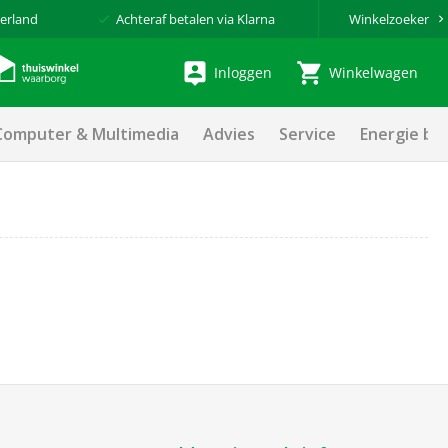
erland
Achteraf betalen via Klarna
Winkelzoeker
Inloggen
Winkelwagen
Computer & Multimedia
Advies
Service
Energie be