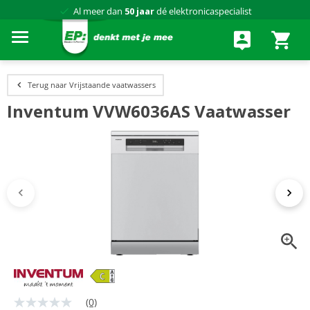
Al meer dan
50 jaar
dé elektronicaspecialist
75 winkels
door heel Nederland
Achteraf betalen via Klarna
Terug naar Vrijstaande vaatwassers
Inventum VVW6036AS Vaatwasser
(0)
Geen