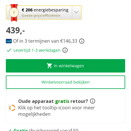
scorewaarde
Dezelfde
Met
€ 206
energiebesparing
paginalink.
deze
Goede prijs/efficiëntie
knop
439,-
opent
Youreko’s
tool
Of in 3 termijnen van €146,33
voor
Levertijd 1-3 werkdagen
energiebesparing.
In winkelwagen
Winkelvoorraad bekijken
Oude apparaat
gratis
retour?
Klik op het tooltip-icoon voor meer
mogelijkheden
Gratis
thuisbezorgd vanaf 50,-