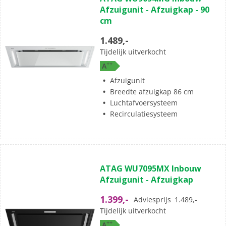
van
Afzuigunit - Afzuigkap - 90
de
cm
5
sterren.
1.489,-
Tijdelijk uitverkocht
+
+
A
Afzuigunit
Breedte afzuigkap 86 cm
Luchtafvoersysteem
Recirculatiesysteem
(0)
0.0
ATAG WU7095MX Inbouw
van
Afzuigunit - Afzuigkap
de
5
1.399,-
Adviesprijs
1.489,-
sterren.
Tijdelijk uitverkocht
+
+
A