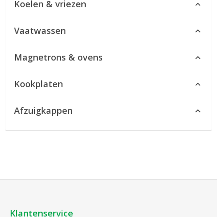
Koelen & vriezen
Naar ATAG koelkasten
Vaatwassen
Ontdek ATAG koelkasten
Naar ATAG vaatwassers
Magnetrons & ovens
Ontdek ATAG vaatwassers
Naar ATAG ovens
Kookplaten
Naar ATAG magnetrons
Naar ATAG kookplaten
Afzuigkappen
Ontdek ATAG kookplaten
Naar ATAG afzuigkappen
Ontdek ATAG afzuigkappen
Klantenservice