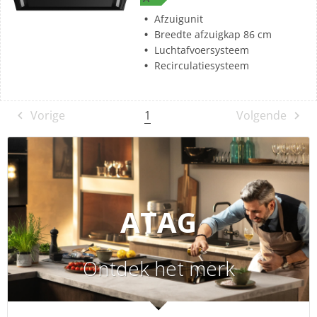
Afzuigunit
Breedte afzuigkap 86 cm
Luchtafvoersysteem
Recirculatiesysteem
1
Vorige
Volgende
ATAG
Ontdek het merk