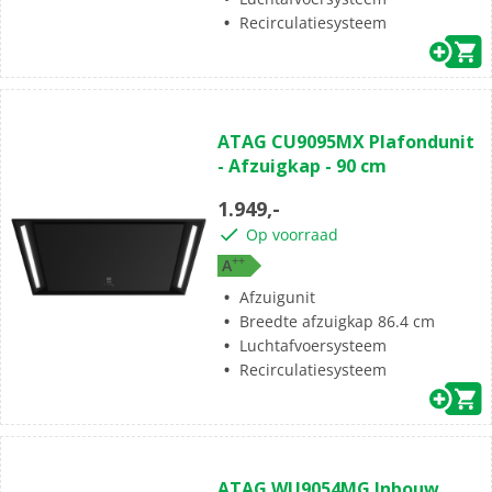
Recirculatiesysteem
(0)
0.0
ATAG CU9095MX Plafondunit
van
- Afzuigkap - 90 cm
de
5
1.949,-
sterren.
Op voorraad
+
+
A
Afzuigunit
Breedte afzuigkap 86.4 cm
Luchtafvoersysteem
Recirculatiesysteem
(0)
0.0
ATAG WU9054MG Inbouw