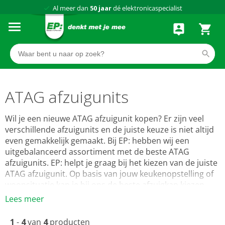
75 winkels
door heel Nederland
Achteraf betalen via Klarna
ATAG afzuigunits
Wil je een nieuwe ATAG afzuigunit kopen? Er zijn veel
verschillende afzuigunits en de juiste keuze is niet altijd
even gemakkelijk gemaakt. Bij EP: hebben wij een
uitgebalanceerd assortiment met de beste ATAG
afzuigunits. EP: helpt je graag bij het kiezen van de juiste
ATAG afzuigunit. Op basis van jouw keukenopstelling of
woonsituatie kan je bij ons de beste afzuigkap kiezen
geschikt voor luchtafvoer of recirculatie met de beste
Lees meer
afzuigcapaciteit voor een optimaal klimaat in je keuken.
Onze ATAG afzuigunits zijn te vergelijken op
1
-
4
van
4
producten