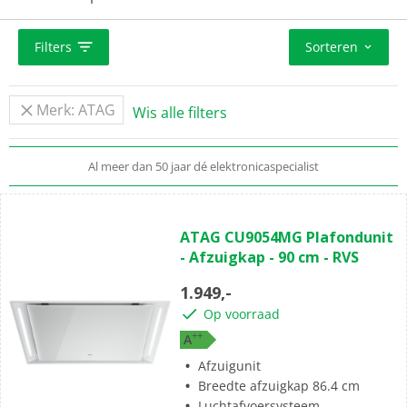
energieklasse, afzuigsysteem, maximale luchtafvoer,
geluidsniveau en meer.
Filters
Sorteren
Merk: ATAG
Wis alle filters
Standaard
gratis
thuisbezorgd vanaf 50,-
Al meer dan 50 jaar dé elektronicaspecialist
Complete montageservice
voor 149,-
(0)
0.0
ATAG CU9054MG Plafondunit
van
- Afzuigkap - 90 cm - RVS
de
5
1.949,-
sterren.
Op voorraad
+
+
A
Afzuigunit
Breedte afzuigkap 86.4 cm
Luchtafvoersysteem